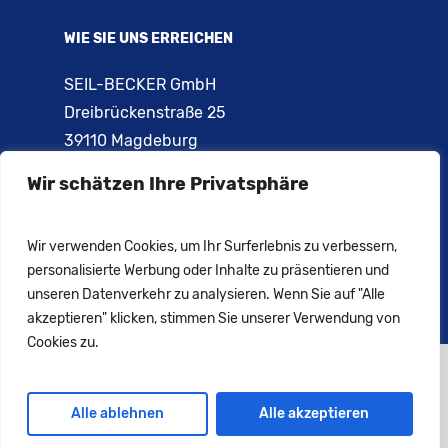
WIE SIE UNS ERREICHEN
SEIL-BECKER GmbH
Dreibrückenstraße 25
39110 Magdeburg
Wir schätzen Ihre Privatsphäre
Telefon: 0391 – 731 02 84
Telefon: 0391 – 731 66 44
E-Mail:
info@seil-becker.de
Wir verwenden Cookies, um Ihr Surferlebnis zu verbessern,
personalisierte Werbung oder Inhalte zu präsentieren und
unseren Datenverkehr zu analysieren. Wenn Sie auf "Alle
akzeptieren" klicken, stimmen Sie unserer Verwendung von
Cookies zu.
© copyright 2022 Seil-Becker GmbH | All right
reserved
Alle ablehnen
Alle akzeptieren