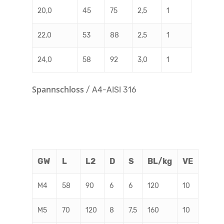
20,0
45
75
2,5
1
22,0
53
88
2,5
1
24,0
58
92
3,0
1
Spannschloss
/ A4-AISI 316
GW
L
L2
D
S
BL/kg
VE
M4
58
90
6
6
120
10
M5
70
120
8
7,5
160
10