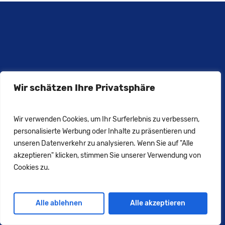
NÜTZLICHE LINKS
Wir schätzen Ihre Privatsphäre
Über uns
Wir verwenden Cookies, um Ihr Surferlebnis zu verbessern,
Kontakt
personalisierte Werbung oder Inhalte zu präsentieren und
Impressum
unseren Datenverkehr zu analysieren. Wenn Sie auf "Alle
akzeptieren" klicken, stimmen Sie unserer Verwendung von
Datenschutz
Cookies zu.
Alle ablehnen
Alle akzeptieren
WIE SIE UNS ERREICHEN