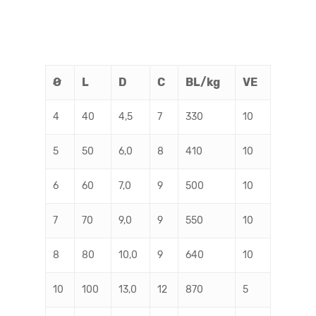
Ø
L
D
C
BL/kg
VE
4
40
4,5
7
330
10
5
50
6,0
8
410
10
6
60
7,0
9
500
10
7
70
9,0
9
550
10
8
80
10,0
9
640
10
10
100
13,0
12
870
5