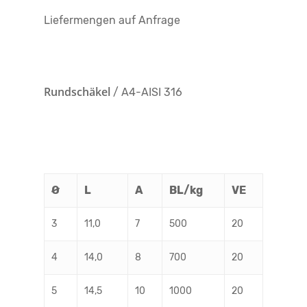
Liefermengen auf Anfrage
Rundschäkel
/ A4-AISI 316
Ø
L
A
BL/kg
VE
3
11,0
7
500
20
4
14,0
8
700
20
5
14,5
10
1000
20