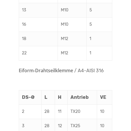
13
M10
5
16
M10
5
18
M12
1
22
M12
1
Eiform-Drahtseilklemme
/ A4-AISI 316
DS-Ø
L
H
Antrieb
VE
2
28
11
TX20
10
3
28
12
TX25
10