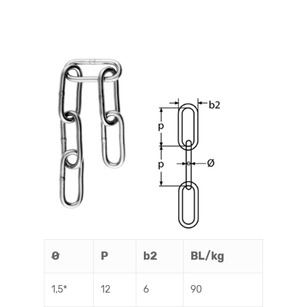
Ø
P
b2
BL/kg
1,5*
12
6
90