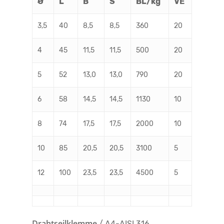
Ø
L
B
S
BL/kg
VE
3,5
40
8,5
8,5
360
20
4
45
11,5
11,5
500
20
5
52
13,0
13,0
790
20
6
58
14,5
14,5
1130
10
8
74
17,5
17,5
2000
10
10
85
20,5
20,5
3100
5
12
100
23,5
23,5
4500
5
Drahtseilklemme
/ A4-AISI 316