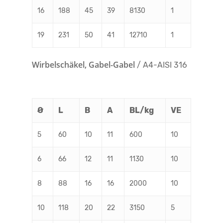
16
188
45
39
8130
1
19
231
50
41
12710
1
Wirbelschäkel, Gabel-Gabel
/ A4-AISI 316
Ø
L
B
A
BL/kg
VE
5
60
10
11
600
10
6
66
12
11
1130
10
8
88
16
16
2000
10
10
118
20
22
3150
5