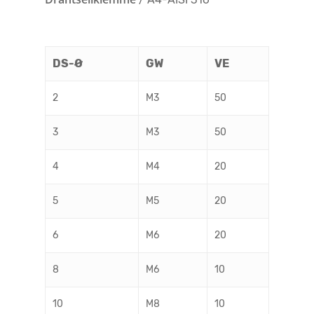
DS-Ø
GW
VE
2
M3
50
3
M3
50
4
M4
20
5
M5
20
6
M6
20
8
M6
10
10
M8
10