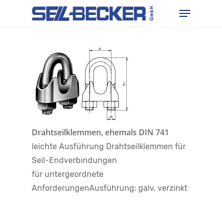
Skip
Menu
to
main
content
Drahtseilklemmen, ehemals DIN 741
leichte Ausführung Drahtseilklemmen für
Seil-Endverbindungen
für untergeordnete
AnforderungenAusführung: galv. verzinkt