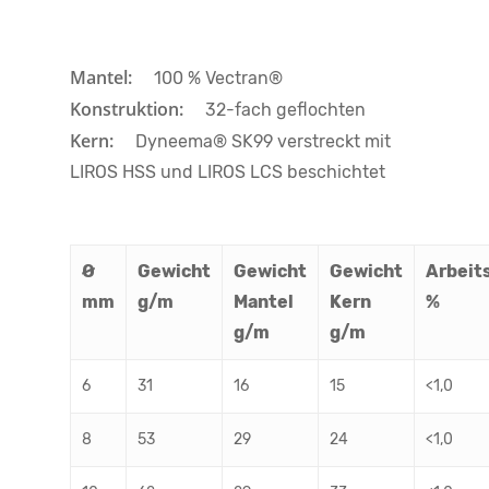
Mantel:
100 % Vectran®
Konstruktion:
32-fach geflochten
Kern:
Dyneema® SK99 verstreckt mit
LIROS HSS und LIROS LCS beschichtet
Ø
Gewicht
Gewicht
Gewicht
Arbeit
mm
g/m
Mantel
Kern
%
g/m
g/m
6
31
16
15
<1,0
8
53
29
24
<1,0