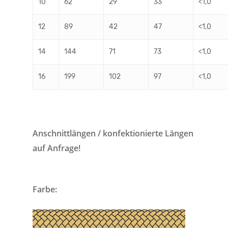
10
62
29
33
<1,0
12
89
42
47
<1,0
14
144
71
73
<1,0
16
199
102
97
<1,0
Anschnittlängen / konfektionierte Längen
auf Anfrage!
Farbe: