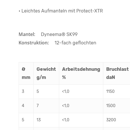
• Leichtes Aufmanteln mit Protect-XTR
Mantel:
Dyneema® SK99
Konstruktion:
12-fach geflochten
Ø
Gewicht
Arbeitsdehnung
Bruchlast
mm
g/m
%
daN
3
5
<1,0
1150
4
7
<1,0
1500
5
13
<1,0
3200