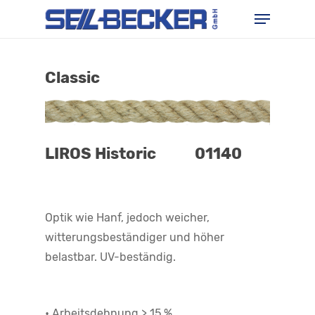
Skip
Menu
to
main
content
Classic
LIROS Historic 01140
Optik wie Hanf, jedoch weicher,
witterungsbeständiger und höher
belastbar. UV-beständig.
• Arbeitsdehnung > 15 %